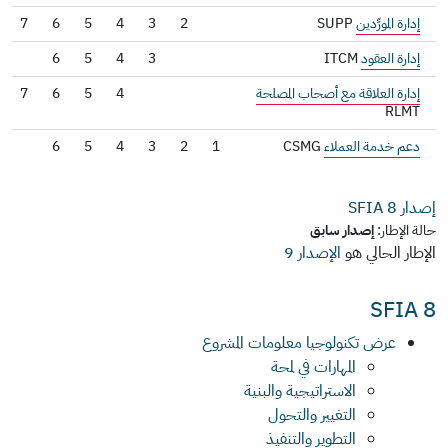
إدارة المورِّدين
SUPP
2
3
4
5
6
7
إدارة العقود
ITCM
3
4
5
6
إدارة العلاقة مع أصحاب المصلحة
4
5
6
7
RLMT
دعم خدمة العملاء
CSMG
1
2
3
4
5
6
إصدار SFIA
8
حالة الإطار:
إصدار سابق
الإطار الحالي هو
الإصدار 9
SFIA 8
عرض تكنولوجيا معلومات المشروع
المهارات في لمحة
الاستراتيجية والبنية
التغيير والتحول
التطوير والتنفيذ