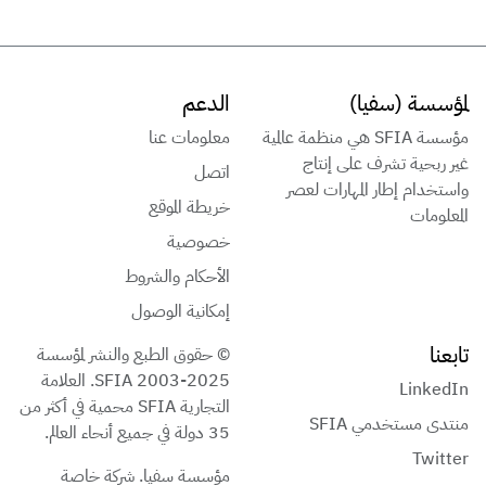
لمؤسسة (سفيا)
الدعم
مؤسسة SFIA هي منظمة عالمية
معلومات عنا
غير ربحية تشرف على إنتاج
اتصل
واستخدام إطار المهارات لعصر
خريطة الموقع
المعلومات
خصوصية
الأحكام والشروط
إمكانية الوصول
تابعنا
© حقوق الطبع والنشر لمؤسسة
SFIA 2003-2025. العلامة
LinkedIn
التجارية SFIA محمية في أكثر من
منتدى مستخدمي SFIA
35 دولة في جميع أنحاء العالم.
Twitter
مؤسسة سفيا. شركة خاصة