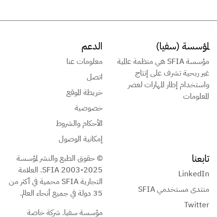
لمؤسسة (سفيا)
الدعم
مؤسسة SFIA هي منظمة عالمية
معلومات عنا
غير ربحية تشرف على إنتاج
اتصل
واستخدام إطار المهارات لعصر
خريطة الموقع
المعلومات
خصوصية
الأحكام والشروط
إمكانية الوصول
تابعنا
© حقوق الطبع والنشر لمؤسسة
SFIA 2003-2025. العلامة
LinkedIn
التجارية SFIA محمية في أكثر من
منتدى مستخدمي SFIA
35 دولة في جميع أنحاء العالم.
Twitter
مؤسسة سفيا. شركة خاصة